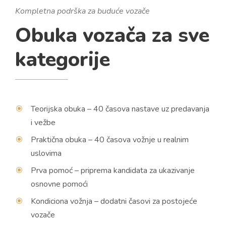
Kompletna podrška za buduće vozače
Obuka vozača za sve
kategorije
Teorijska obuka – 40 časova nastave uz predavanja
i vežbe
Praktična obuka – 40 časova vožnje u realnim
uslovima
Prva pomoć – priprema kandidata za ukazivanje
osnovne pomoći
Kondiciona vožnja – dodatni časovi za postojeće
vozače