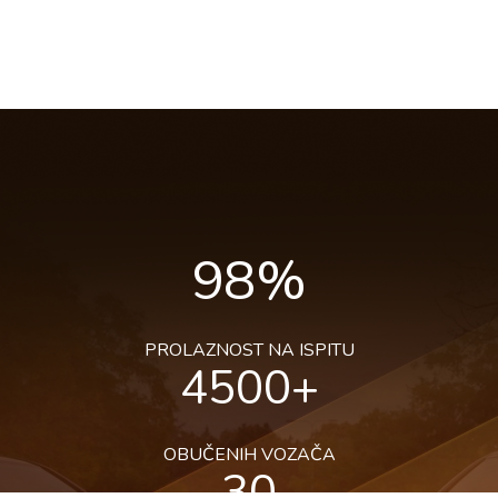
98
%
PROLAZNOST NA ISPITU
4500
+
OBUČENIH VOZAČA
30