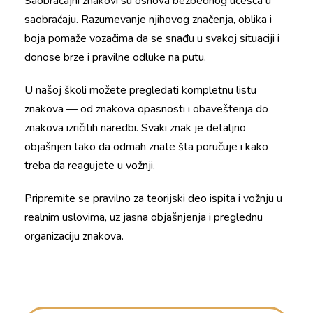
Saobraćajni znakovi su osnova bezbednog učešća u
saobraćaju. Razumevanje njihovog značenja, oblika i
boja pomaže vozačima da se snađu u svakoj situaciji i
donose brze i pravilne odluke na putu.
U našoj školi možete pregledati kompletnu listu
znakova — od znakova opasnosti i obaveštenja do
znakova izričitih naredbi. Svaki znak je detaljno
objašnjen tako da odmah znate šta poručuje i kako
treba da reagujete u vožnji.
Pripremite se pravilno za teorijski deo ispita i vožnju u
realnim uslovima, uz jasna objašnjenja i preglednu
organizaciju znakova.