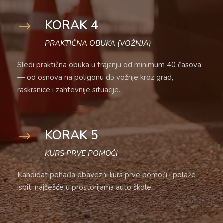
KORAK 4
PRAKTIČNA OBUKA (VOŽNJA)
Sledi praktična obuka u trajanju od minimum 40 časova
— od osnova na poligonu do vožnje kroz grad,
raskrsnice i zahtevnije situacije.
KORAK 5
KURS PRVE POMOĆI
Kandidat pohađa obavezni kurs prve pomoći i polaže
ispit, najčešće u prostorijama auto škole.