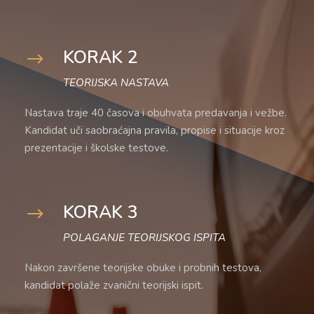
KORAK 2
TEORIJSKA NASTAVA
Nastava traje 40 časova i obuhvata predavanja i vežbe.
Kandidat uči saobraćajna pravila, propise i situacije kroz
prezentacije i školske testove.
KORAK 3
POLAGANJE TEORIJSKOG ISPITA
Nakon završene teorijske obuke i probnih testova,
kandidat polaže zvanični teorijski ispit.