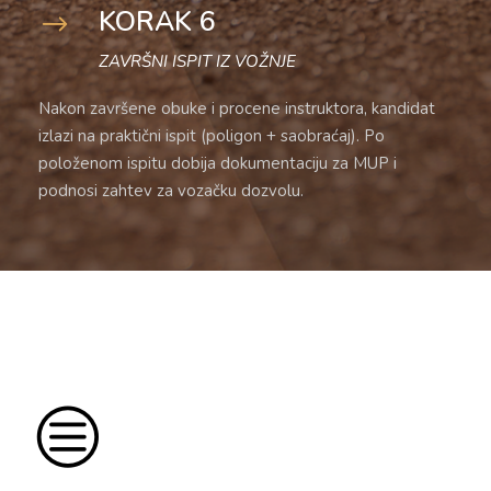
KORAK 6
ZAVRŠNI ISPIT IZ VOŽNJE
Nakon završene obuke i procene instruktora, kandidat
izlazi na praktični ispit (poligon + saobraćaj). Po
položenom ispitu dobija dokumentaciju za MUP i
podnosi zahtev za vozačku dozvolu.