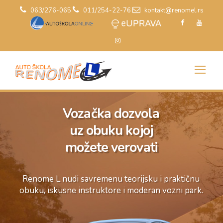
063/276-065
011/254-22-76
kontakt@renomel.rs
Vozačka dozvola
uz obuku kojoj
možete verovati
Renome L nudi savremenu teorijsku i praktičnu
obuku, iskusne instruktore i moderan vozni park.