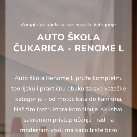
Kompletna obuka za sve vozačke kategorije
AUTO ŠKOLA
ČUKARICA - RENOME L
Auto škola Renome L pruža kompletnu
teorijsku i praktičnu obuku za sve vozačke
kategorije – od motocikala do kamiona.
Naš tim instruktora kombinuje iskustvo,
savremen pristup učenju i rad na
modernim vozilima kako biste brzo