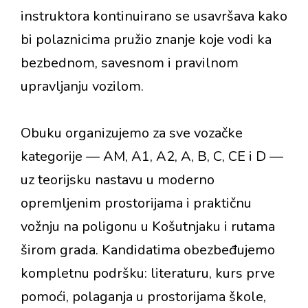
instruktora kontinuirano se usavršava kako
bi polaznicima pružio znanje koje vodi ka
bezbednom, savesnom i pravilnom
upravljanju vozilom.
Obuku organizujemo za sve vozačke
kategorije — AM, A1, A2, A, B, C, CE i D —
uz teorijsku nastavu u moderno
opremljenim prostorijama i praktičnu
vožnju na poligonu u Košutnjaku i rutama
širom grada. Kandidatima obezbeđujemo
kompletnu podršku: literaturu, kurs prve
pomoći, polaganja u prostorijama škole,