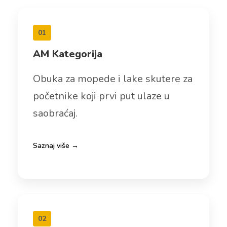
01
AM Kategorija
Obuka za mopede i lake skutere za
početnike koji prvi put ulaze u
saobraćaj.
Saznaj više →
02