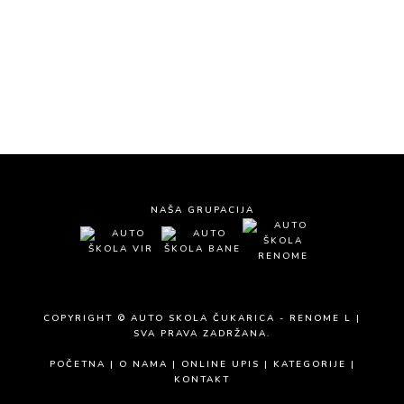
Tel:
011/254-22-76
Email:
kontakt@renomel.rs
NAŠA GRUPACIJA
COPYRIGHT © AUTO SKOLA ČUKARICA - RENOME L |
SVA PRAVA ZADRŽANA.
POČETNA
|
O NAMA
|
ONLINE UPIS
|
KATEGORIJE
|
KONTAKT