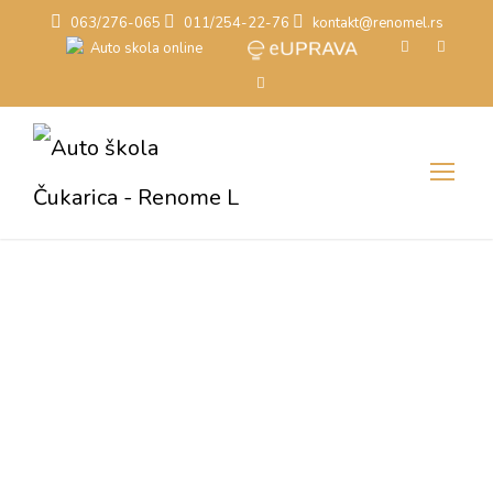
063/276-065
011/254-22-76
kontakt@renomel.rs
Uslovi korišćenja
Auto škola Čukarica - Renome L