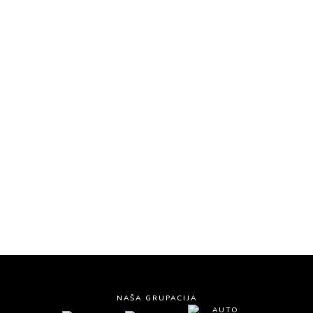
KONTAKTIRAJTE NAS
Auto škola Čukarica – Renome L
Požeška 124, Beograd
Tel:
063/276-065
Tel:
011/254-22-76
Email:
kontakt@renomel.rs
NAŠA GRUPACIJA