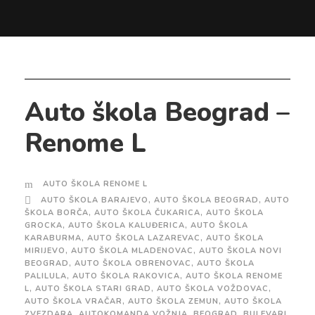
Auto škola Beograd –
Renome L
AUTO ŠKOLA RENOME L
AUTO ŠKOLA BARAJEVO
,
AUTO ŠKOLA BEOGRAD
,
AUTO
ŠKOLA BORČA
,
AUTO ŠKOLA ČUKARICA
,
AUTO ŠKOLA
GROCKA
,
AUTO ŠKOLA KALUĐERICA
,
AUTO ŠKOLA
KARABURMA
,
AUTO ŠKOLA LAZAREVAC
,
AUTO ŠKOLA
MIRIJEVO
,
AUTO ŠKOLA MLADENOVAC
,
AUTO ŠKOLA NOVI
BEOGRAD
,
AUTO ŠKOLA OBRENOVAC
,
AUTO ŠKOLA
PALILULA
,
AUTO ŠKOLA RAKOVICA
,
AUTO ŠKOLA RENOME
L
,
AUTO ŠKOLA STARI GRAD
,
AUTO ŠKOLA VOŽDOVAC
,
AUTO ŠKOLA VRAČAR
,
AUTO ŠKOLA ZEMUN
,
AUTO ŠKOLA
ZVEZDARA
,
AUTOKOMANDA VOŽNJA
,
BEOGRAD
,
BULEVARI