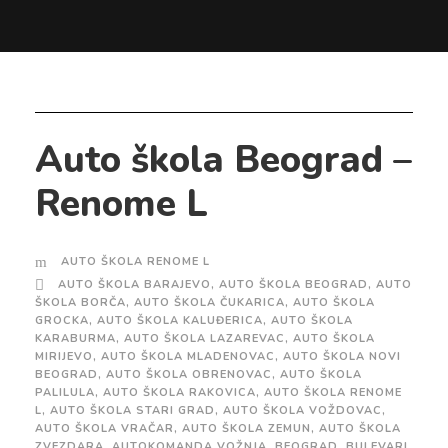
Auto škola Beograd –
Renome L
AUTO ŠKOLA RENOME L
AUTO ŠKOLA BARAJEVO
,
AUTO ŠKOLA BEOGRAD
,
AUTO
ŠKOLA BORČA
,
AUTO ŠKOLA ČUKARICA
,
AUTO ŠKOLA
GROCKA
,
AUTO ŠKOLA KALUĐERICA
,
AUTO ŠKOLA
KARABURMA
,
AUTO ŠKOLA LAZAREVAC
,
AUTO ŠKOLA
MIRIJEVO
,
AUTO ŠKOLA MLADENOVAC
,
AUTO ŠKOLA NOVI
BEOGRAD
,
AUTO ŠKOLA OBRENOVAC
,
AUTO ŠKOLA
PALILULA
,
AUTO ŠKOLA RAKOVICA
,
AUTO ŠKOLA RENOME
L
,
AUTO ŠKOLA STARI GRAD
,
AUTO ŠKOLA VOŽDOVAC
,
AUTO ŠKOLA VRAČAR
,
AUTO ŠKOLA ZEMUN
,
AUTO ŠKOLA
ZVEZDARA
,
AUTOKOMANDA VOŽNJA
,
BEOGRAD
,
BULEVARI