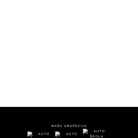
KONTAKTIRAJTE NAS
Auto škola Čukarica – Renome L
Požeška 124, Beograd
Tel:
063/276-065
Tel:
011/254-22-76
Email:
kontakt@renomel.rs
NAŠA GRUPACIJA