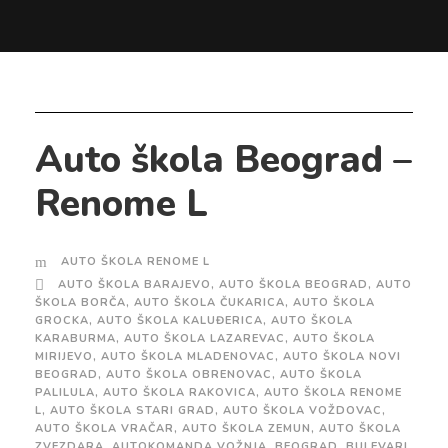
Auto škola Beograd –
Renome L
AUTO ŠKOLA RENOME L
AUTO ŠKOLA BARAJEVO
,
AUTO ŠKOLA BEOGRAD
,
AUTO
ŠKOLA BORČA
,
AUTO ŠKOLA ČUKARICA
,
AUTO ŠKOLA
GROCKA
,
AUTO ŠKOLA KALUĐERICA
,
AUTO ŠKOLA
KARABURMA
,
AUTO ŠKOLA LAZAREVAC
,
AUTO ŠKOLA
MIRIJEVO
,
AUTO ŠKOLA MLADENOVAC
,
AUTO ŠKOLA NOVI
BEOGRAD
,
AUTO ŠKOLA OBRENOVAC
,
AUTO ŠKOLA
PALILULA
,
AUTO ŠKOLA RAKOVICA
,
AUTO ŠKOLA RENOME
L
,
AUTO ŠKOLA STARI GRAD
,
AUTO ŠKOLA VOŽDOVAC
,
AUTO ŠKOLA VRAČAR
,
AUTO ŠKOLA ZEMUN
,
AUTO ŠKOLA
ZVEZDARA
,
AUTOKOMANDA VOŽNJA
,
BEOGRAD
,
BULEVARI