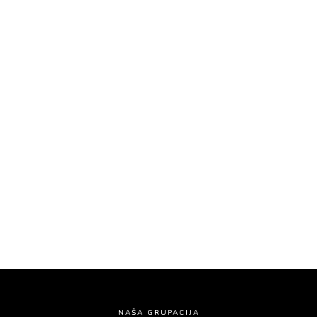
KONTAKTIRAJTE NAS
Auto škola Čukarica – Renome L
Požeška 124, Beograd
Tel:
063/276-065
Tel:
011/254-22-76
Email:
kontakt@renomel.rs
NAŠA GRUPACIJA